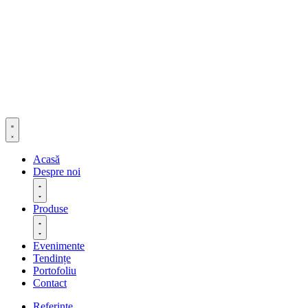
Acasă
Despre noi
Produse
Evenimente
Tendințe
Portofoliu
Contact
Referințe