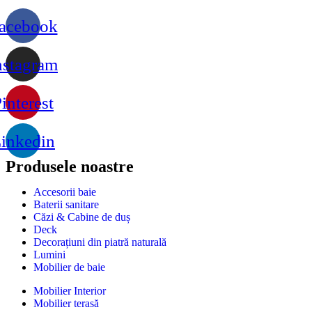
acebook
nstagram
interest
inkedin
Produsele noastre
Accesorii baie
Baterii sanitare
Căzi & Cabine de duș
Deck
Decorațiuni din piatră naturală
Lumini
Mobilier de baie
Mobilier Interior
Mobilier terasă