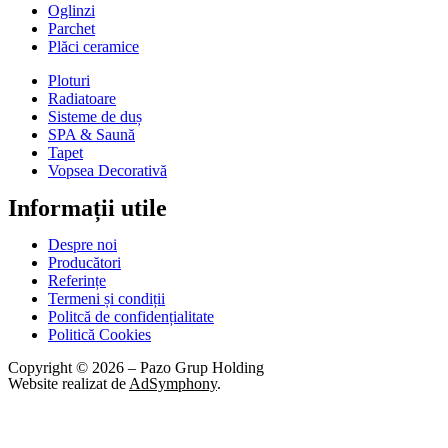
Oglinzi
Parchet
Plăci ceramice
Ploturi
Radiatoare
Sisteme de duș
SPA & Saună
Tapet
Vopsea Decorativă
Informații utile
Despre noi
Producători
Referințe
Termeni și condiții
Politcă de confidențialitate
Politică Cookies
Copyright © 2026 – Pazo Grup Holding
Website realizat de
AdSymphony
.