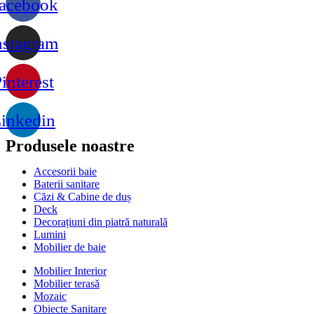
acebook
nstagram
interest
inkedin
Produsele noastre
Accesorii baie
Baterii sanitare
Căzi & Cabine de duș
Deck
Decorațiuni din piatră naturală
Lumini
Mobilier de baie
Mobilier Interior
Mobilier terasă
Mozaic
Obiecte Sanitare