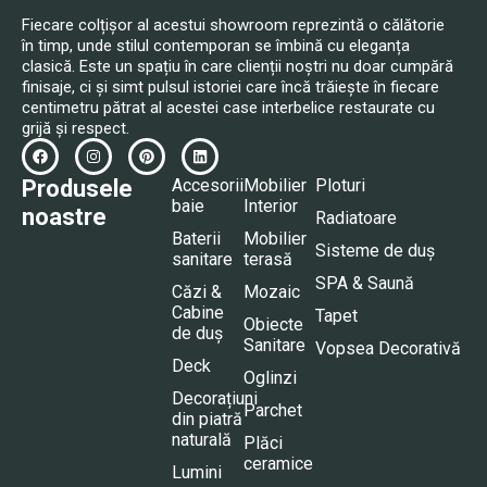
Fiecare colțișor al acestui showroom reprezintă o călătorie
în timp, unde stilul contemporan se îmbină cu eleganța
clasică. Este un spațiu în care clienții noștri nu doar cumpără
finisaje, ci și simt pulsul istoriei care încă trăiește în fiecare
centimetru pătrat al acestei case interbelice restaurate cu
grijă și respect.
Produsele
Accesorii
Mobilier
Ploturi
baie
Interior
noastre
Radiatoare
Baterii
Mobilier
Sisteme de duș
sanitare
terasă
SPA & Saună
Căzi &
Mozaic
Cabine
Tapet
Obiecte
de duș
Sanitare
Vopsea Decorativă
Deck
Oglinzi
Decorațiuni
Parchet
din piatră
naturală
Plăci
ceramice
Lumini