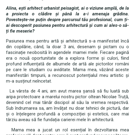
Alina, ești arhitect urbanist peisagist, ai o viziune amplă, de la
a proiecta o clădire și până la a-i amenaja grădina.
Povestește-ne puțin despre parcursul tău profesional, cum ți-
ai descoperit pasiunea pentru arhitectură și cum ai ales-o să-
ți fie meserie?
Pasiunea mea pentru artă și arhitectură s-a manifestat încă
din copilărie, când, la doar 3 ani, desenam și pictam cu o
fascinație neobosită în agendele mamei mele. Fiecare pagină
era o nouă oportunitate de a explora forme și culori, fiind
profund influențată de albumele de artă ale pictorilor români
pe care le studiam cu aviditate. Mama mea, văzând aceste
manifestări timpurii, a recunoscut potențialul meu artistic și
m-a susținut neîncetat.
La vârsta de 4 ani, am avut marea șansă să fiu luată sub
aripa protectoare a marelui nostru pictor oltean Nicolae Truță,
devenind cel mai tânăr discipol al său la vremea respectivă.
Sub îndrumarea sa, am învățat nu doar tehnici de pictură, dar
și o înțelegere profundă a compoziției și esteticii, care mai
târziu aveau să fie fundația carierei mele în arhitectură.
Mama mea a jucat un rol esențial în dezvoltarea mea