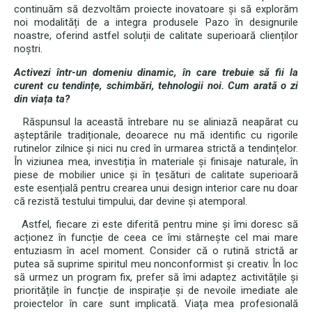
continuăm să dezvoltăm proiecte inovatoare și să explorăm
noi modalități de a integra produsele Pazo în designurile
noastre, oferind astfel soluții de calitate superioară clienților
noștri.
Activezi într-un domeniu dinamic, în care trebuie să fii la
curent cu tendințe, schimbări, tehnologii noi. Cum arată o zi
din viața ta?
Răspunsul la această întrebare nu se aliniază neapărat cu
așteptările tradiționale, deoarece nu mă identific cu rigorile
rutinelor zilnice și nici nu cred în urmarea strictă a tendințelor.
În viziunea mea, investiția în materiale și finisaje naturale, în
piese de mobilier unice și în țesături de calitate superioară
este esențială pentru crearea unui design interior care nu doar
că rezistă testului timpului, dar devine și atemporal.
Astfel, fiecare zi este diferită pentru mine și îmi doresc să
acționez în funcție de ceea ce îmi stârnește cel mai mare
entuziasm în acel moment. Consider că o rutină strictă ar
putea să suprime spiritul meu nonconformist și creativ. În loc
să urmez un program fix, prefer să îmi adaptez activitățile și
prioritățile în funcție de inspirație și de nevoile imediate ale
proiectelor în care sunt implicată. Viața mea profesională