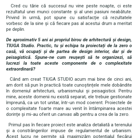
Cred cu tărie că succesul nu vine peste noapte, ci este
rezultatul unei munci constante și al unei pasiuni neabătute.
Privind în urmă, pot spune cu satisfacție că rezultatele
vorbesc de la sine și că fiecare pas al acestui drum a meritat
pe deplin.
De aproximativ 5 ani ai propriul birou de arhitectură și design,
TIUGA Studio. Practic, tu și echipa ta proiectați de la zero o
casă, vă ocupați și de partea de design interior, dar și de
peisagistică. Spune-ne cum reușești să te organizezi, să
lucrezi la toate aceste componente de o complexitate
extraordinară?
Când am creat TIUGA STUDIO acum mai bine de cinci ani,
am dorit să pun în practică toate cunoștințele mele dobândite
în domeniul arhitecturii, urbanismului și peisagisticii. Pentru
mine, aceste domenii nu există separat, ele trebuie gestionate
împreună, ca un tot unitar, într-un mod coerent. Proiectele de
o complexitate foarte mare au venit în întâmpinarea acestei
dorințe și mi-au oferit un
canvas
alb pentru a crea de la zero.
Primul pas în fiecare proiect este analiza detaliată a terenului
și a constrângerilor impuse de regulamentul de urbanism.
Acest lucru ne permite să maximizăm potențialul fiecărui