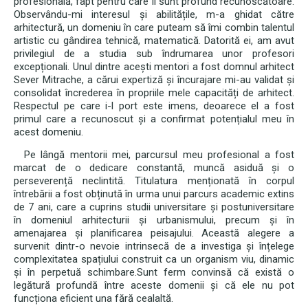
profesională, fapt pentru care îi sunt profund recunoscătoare.
Observându-mi interesul și abilitățile, m-a ghidat către
arhitectură, un domeniu în care puteam să îmi combin talentul
artistic cu gândirea tehnică, matematică. Datorită ei, am avut
privilegiul de a studia sub îndrumarea unor profesori
excepționali. Unul dintre acești mentori a fost domnul arhitect
Sever Mitrache, a cărui expertiză și încurajare mi-au validat și
consolidat încrederea în propriile mele capacități de arhitect.
Respectul pe care i-l port este imens, deoarece el a fost
primul care a recunoscut și a confirmat potențialul meu în
acest domeniu.
Pe lângă mentorii mei, parcursul meu profesional a fost
marcat de o dedicare constantă, muncă asiduă și o
perseverență neclintită. Titulatura menționată în corpul
întrebării a fost obținută în urma unui parcurs academic extins
de 7 ani, care a cuprins studii universitare și postuniversitare
în domeniul arhitecturii și urbanismului, precum și în
amenajarea și planificarea peisajului. Această alegere a
survenit dintr-o nevoie intrinsecă de a investiga și înțelege
complexitatea spațiului construit ca un organism viu, dinamic
și în perpetuă schimbare.Sunt ferm convinsă că există o
legătură profundă între aceste domenii și că ele nu pot
funcționa eficient una fără cealaltă.