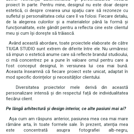
proiect în parte. Pentru mine, designul nu este doar despre
estetică, ci despre crearea unui spațiu care să rezoneze cu
sufletul și personalitatea celui care îl va folosi. Fiecare detaliu,
de la alegerea culorilor și a materialelor până la formă și
funcționalitate, este gândit pentru a reflecta cine este clientul
meu și cum își dorește să trăiască.
Având această abordare, toate proiectele elaborate de către
TIUGA STUDIO sunt extrem de diferite între ele. Nu urmăresc
să impun o estetică anume care să reflecte brandul studioului,
ci mă concentrez pe a pune în valoare omul pentru care a
fost conceput designul, în versiunea lui cea mai bună.
Aceasta înseamnă că fiecare proiect este unicat, adaptat în
mod specific dorințelor și necesităților clientului.
Diversitatea proiectelor mele derivă din această
personalizare intensă și din respectul față de individualitatea
fiecărui client.
Pe lângă arhitectură și design interior, ce alte pasiuni mai ai?
Așa cum am răspuns anterior, pasiunea mea cea mai mare
rămâne arta, în toate formele sale. În prezent, atenția mea
este concentrată asupra fotografiei alb-negru,