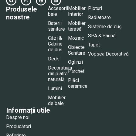
Produsele
Accesorii
Mobilier
Ploturi
baie
Interior
noastre
Radiatoare
Baterii
Mobilier
Sisteme de duș
sanitare
terasă
SPA & Saună
Căzi &
Mozaic
Cabine
Tapet
Obiecte
de duș
Sanitare
Vopsea Decorativă
Deck
Oglinzi
Decorațiuni
Parchet
din piatră
naturală
Plăci
ceramice
Lumini
Mobilier
de baie
Informații utile
Despre noi
Producători
Referințe