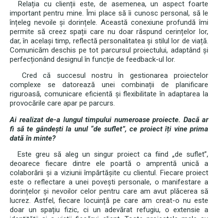
Relația cu clienții este, de asemenea, un aspect foarte
important pentru mine. Îmi place să îi cunosc personal, să le
înțeleg nevoile și dorințele. Această conexiune profundă îmi
permite să creez spații care nu doar răspund cerințelor lor,
dar, în același timp, reflectă personalitatea și stilul lor de viață.
Comunicăm deschis pe tot parcursul proiectului, adaptând și
perfecționând designul în funcție de feedback-ul lor.
Cred că succesul nostru în gestionarea proiectelor
complexe se datorează unei combinații de planificare
riguroasă, comunicare eficientă și flexibilitate în adaptarea la
provocările care apar pe parcurs.
Ai realizat de-a lungul timpului numeroase proiecte. Dacă ar
fi să te gândești la unul “de suflet”, ce proiect îți vine prima
dată în minte?
Este greu să aleg un singur proiect ca fiind „de suflet”,
deoarece fiecare dintre ele poartă o amprentă unică a
colaborării și a viziunii împărtășite cu clientul. Fiecare proiect
este o reflectare a unei povești personale, o manifestare a
dorințelor și nevoilor celor pentru care am avut plăcerea să
lucrez. Astfel, fiecare locuință pe care am creat-o nu este
doar un spațiu fizic, ci un adevărat refugiu, o extensie a