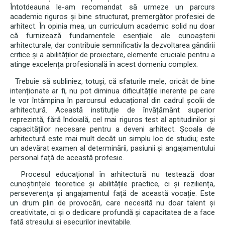
Întotdeauna le-am recomandat să urmeze un parcurs
academic riguros și bine structurat, premergător profesiei de
arhitect. În opinia mea, un curriculum academic solid nu doar
că furnizează fundamentele esențiale ale cunoașterii
arhitecturale, dar contribuie semnificativ la dezvoltarea gândirii
critice și a abilităților de proiectare, elemente cruciale pentru a
atinge excelența profesională în acest domeniu complex.
Trebuie să subliniez, totuși, că sfaturile mele, oricât de bine
intenționate ar fi, nu pot diminua dificultățile inerente pe care
le vor întâmpina în parcursul educațional din cadrul școlii de
arhitectură. Această instituție de învățământ superior
reprezintă, fără îndoială, cel mai riguros test al aptitudinilor și
capacităților necesare pentru a deveni arhitect. Școala de
arhitectură este mai mult decât un simplu loc de studiu; este
un adevărat examen al determinării, pasiunii și angajamentului
personal față de această profesie.
Procesul educațional în arhitectură nu testează doar
cunoștințele teoretice și abilitățile practice, ci și reziliența,
perseverența și angajamentul față de această vocație. Este
un drum plin de provocări, care necesită nu doar talent și
creativitate, ci și o dedicare profundă și capacitatea de a face
față stresului și eșecurilor inevitabile.