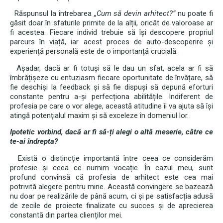
Răspunsul la întrebarea
„Cum să devin arhitect?”
nu poate fi
găsit doar în sfaturile primite de la alții, oricât de valoroase ar
fi acestea. Fiecare individ trebuie să își descopere propriul
parcurs în viață, iar acest proces de auto-descoperire și
experiență personală este de o importanță crucială.
Așadar, dacă ar fi totuși să le dau un sfat, acela ar fi să
îmbrățișeze cu entuziasm fiecare oportunitate de învățare, să
fie deschiși la feedback și să fie dispuși să depună eforturi
constante pentru a-și perfecționa abilitățile. Indiferent de
profesia pe care o vor alege, această atitudine îi va ajuta să își
atingă potențialul maxim și să exceleze în domeniul lor.
Ipotetic vorbind, dacă ar fi să-ți alegi o altă meserie, către ce
te-ai îndrepta?
Există o distincție importantă între ceea ce considerăm
profesie și ceea ce numim vocație. În cazul meu, sunt
profund convinsă că profesia de arhitect este cea mai
potrivită alegere pentru mine. Această convingere se bazează
nu doar pe realizările de până acum, ci și pe satisfacția adusă
de zecile de proiecte finalizate cu succes și de aprecierea
constantă din partea clienților mei.