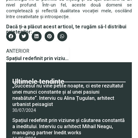
nivel profund. Într-un fel, aceste două domenii se
completează și reflectă dualitatea vocației mele, oscilând
între creativitate și introspecție.
Dacă ți-a plăcut acest articol, te rugăm să-l distribui
prietenilor:
ANTERIOR
Spațiul redefinit prin viziune și căutarea constantă a ineditului. Interviu cu arhitect Mihail Neagu, managing partner Inedit.works
Ultimele tendințe
„Succesul nu vine peste noapte, ci este rezultatul
unei munci constante și al unei pasiuni
neabătute“. Interviu cu Alina Țugulan, arhitect
urbanist peisagist
30/07/2024
Spațiul redefinit prin viziune și căutarea constantă
a ineditului. Interviu cu arhitect Mihail Neagu,
managing partner Inedit.works