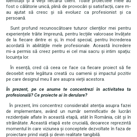
identității și a vieții fiecărui client. Toate proiectele mele au
fost o călătorie unică, plină de provocări și satisfacții, care m-
au ajutat să cresc și să evoluez ca profesionist și ca
persoană.
Sunt profund recunoscătoare tuturor clienților mei pentru
experiențele trăite împreună, pentru lecțiile valoroase învățate
de la fiecare dintre ei și, în mod special, pentru încrederea
acordată în abilitățile mele profesionale. Această încredere
mi-a permis să creez pentru ei cel mai sacru și intim spațiu:
locuința lor.
În esență, cred că ceea ce face ca fiecare proiect să fie
deosebit este legătura creată cu oamenii și impactul pozitiv
pe care designul meu îl are asupra vieții acestora.
În prezent, pe ce anume te concentrezi în activitatea ta
profesională? Ce proiecte ai în derulare?
În prezent, îmi concentrez considerabil atenția asupra fazei
de implementare, având un număr semnificativ de lucrări
rezidențiale aflate în această etapă, atât în România, cât și în
străinătate. Această etapă este crucială, deoarece reprezintă
momentul în care viziunea și conceptele dezvoltate în faza de
proiectare prind viață și devin realitate tangibilă.