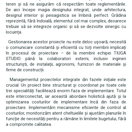
teren și să ne asigurăm că respectăm toate reglementările.
De aici începe magia designului integrat, unde arhitectura,
designul interior și peisagistica se îmbină perfect. Grădina
reprezintă, fără îndoială, elementul cel mai complex, deoarece
trebuie să se integreze organic și să se dezvolte sinergic cu
locuința.
Gestionarea acestor proiecte nu este deloc ușoară; necesită
o comunicare constantă și eficientă cu toți membrii implicați
în procesul de proiectare – de la membrii echipei TIUGA
STUDIO până la colaboratori externi, inclusiv ingineri
structuriști, de instalații, agronomi, furnizori de materiale și
firme de construcții.
Managementul proiectelor integrate din fazele inițiale este
crucial. Un proiect bine structurat și coordonat pe toate cele
trei specialități facilitează enorm faza de implementare. Totul
este interconectat, iar această abordare holistică ajută și la
optimizarea costurilor de implementare încă din faza de
proiectare. Implementăm mecanisme eficiente de control al
costurilor, monitorizăm atent cheltuielile și ajustăm planurile în
funcție de necesități pentru a rămâne în limitele bugetului, fără
a compromite calitatea.