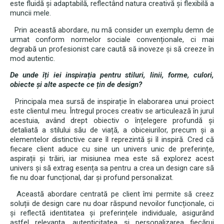
este fluidă și adaptabilă, reflectând natura creativă și flexibilă a
muncii mele.
Prin această abordare, nu mă consider un exemplu demn de
urmat conform normelor sociale convenționale, ci mai
degrabă un profesionist care caută să inoveze și să creeze în
mod autentic.
De unde îți iei inspirația pentru stiluri, linii, forme, culori,
obiecte și alte aspecte ce țin de design?
Principala mea sursă de inspirație în elaborarea unui proiect
este clientul meu. Întregul proces creativ se articulează în jurul
acestuia, având drept obiectiv o înțelegere profundă și
detaliată a stilului său de viață, a obiceiurilor, precum și a
elementelor distinctive care îl reprezintă și îl inspiră. Cred că
fiecare client aduce cu sine un univers unic de preferințe,
aspirații și trăiri, iar misiunea mea este să explorez acest
univers și să extrag esența sa pentru a crea un design care să
fie nu doar funcțional, dar și profund personalizat.
Această abordare centrată pe client îmi permite să creez
soluții de design care nu doar răspund nevoilor funcționale, ci
și reflectă identitatea și preferințele individuale, asigurând
astfel relevanța, autenticitatea și personalizarea fiecărui