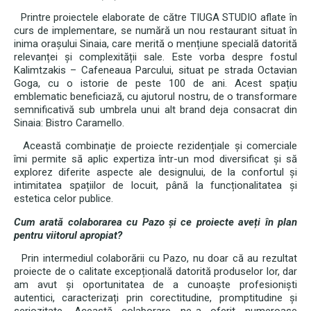
Printre proiectele elaborate de către TIUGA STUDIO aflate în
curs de implementare, se numără un nou restaurant situat în
inima orașului Sinaia, care merită o mențiune specială datorită
relevanței și complexității sale. Este vorba despre fostul
Kalimtzakis – Cafeneaua Parcului, situat pe strada Octavian
Goga, cu o istorie de peste 100 de ani. Acest spațiu
emblematic beneficiază, cu ajutorul nostru, de o transformare
semnificativă sub umbrela unui alt brand deja consacrat din
Sinaia: Bistro Caramello.
Această combinație de proiecte rezidențiale și comerciale
îmi permite să aplic expertiza într-un mod diversificat și să
explorez diferite aspecte ale designului, de la confortul și
intimitatea spațiilor de locuit, până la funcționalitatea și
estetica celor publice.
Cum arată colaborarea cu Pazo și ce proiecte aveți în plan
pentru viitorul apropiat?
Prin intermediul colaborării cu Pazo, nu doar că au rezultat
proiecte de o calitate excepțională datorită produselor lor, dar
am avut și oportunitatea de a cunoaște profesioniști
autentici, caracterizați prin corectitudine, promptitudine și