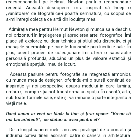
redescoperindu-l pe Helmut Newton printr-o recomandare
recentă. Această descoperire m-a inspirat să încep o
„vânătoare” de litografii ce-i poartă semnătura, cu scopul de
a-mi întregi colecția de artă din locuința mea.
Admirația mea pentru Helmut Newton și munca sa a deschis
noi orizonturi în înțelegerea și aprecierea artei fotografice. Îmi
place să explorez nu doar tehnica și stilul său distinctiv, ci și
mesajele și emoțiile pe care le transmite prin lucrările sale. În
plus, acest proces de colecționare îmi oferă o satisfacție
personală profundă, aducând un plus de valoare estetică și
emoțională spațiului meu de locuit.
Această pasiune pentru fotografie se integrează armonios
cu munca mea de designer, oferindu-mi o sursă continuă de
inspirație și noi perspective asupra modului în care lumina,
umbra și compoziția pot transforma un spațiu. În esență, arta,
sub toate formele sale, este și va rămâne o parte integrantă a
vieții mele.
Dacă acum ar veni un tânăr la tine și ți-ar spune: “Vreau să
mă fac arhitect!”, ce sfaturi ai avea pentru el?
De-a lungul carierei mele, am avut privilegiul de a consilia și
îndruma câțiva tineri aspiranți către o carieră în arhitectură.