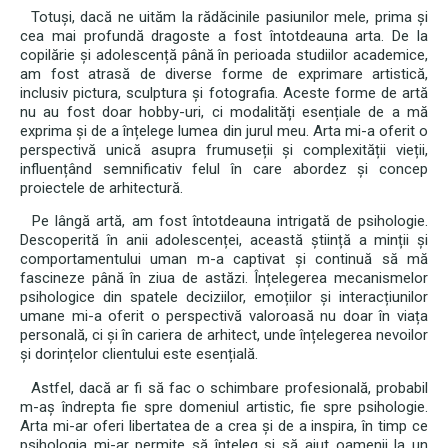
Totuși, dacă ne uităm la rădăcinile pasiunilor mele, prima și
cea mai profundă dragoste a fost întotdeauna arta. De la
copilărie și adolescență până în perioada studiilor academice,
am fost atrasă de diverse forme de exprimare artistică,
inclusiv pictura, sculptura și fotografia. Aceste forme de artă
nu au fost doar hobby-uri, ci modalități esențiale de a mă
exprima și de a înțelege lumea din jurul meu. Arta mi-a oferit o
perspectivă unică asupra frumuseții și complexității vieții,
influențând semnificativ felul în care abordez și concep
proiectele de arhitectură.
Pe lângă artă, am fost întotdeauna intrigată de psihologie.
Descoperită în anii adolescenței, această știință a minții și
comportamentului uman m-a captivat și continuă să mă
fascineze până în ziua de astăzi. Înțelegerea mecanismelor
psihologice din spatele deciziilor, emoțiilor și interacțiunilor
umane mi-a oferit o perspectivă valoroasă nu doar în viața
personală, ci și în cariera de arhitect, unde înțelegerea nevoilor
și dorințelor clientului este esențială.
Astfel, dacă ar fi să fac o schimbare profesională, probabil
m-aș îndrepta fie spre domeniul artistic, fie spre psihologie.
Arta mi-ar oferi libertatea de a crea și de a inspira, în timp ce
psihologia mi-ar permite să înțeleg și să ajut oamenii la un